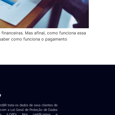
financeiras. Mas afinal, como funciona essa
i saber como funciona o pagamento
D
roBR trata os dados de seus clientes de
 com a Lei Geral de Proteção de Dados
ais (LGPD). Nos certificamos e