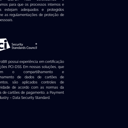
amos para que os processos internos e
os estejam adequados e protegidos
me as regulamentações de proteção de
essoais.
roBR possui experiência em certificação
ções PCI-DSS. Em nossas soluções, que
lvem o compartilhamento e
enamento de dados de cartões de
ntos, são aplicados controles de
midade de acordo com as normas da
ia de cartões de pagamento, a Payment
dustry – Data Security Standard.