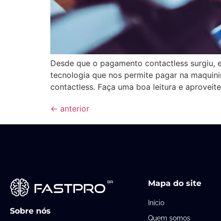
Desde que o pagamento contactless surgiu, e
tecnologia que nos permite pagar na maquin
contactless. Faça uma boa leitura e aprovei
←
anterior
Mapa do site
Início
Sobre nós
Quem somos