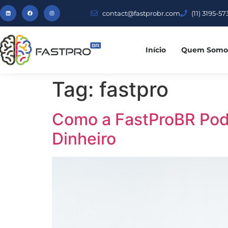
contact@fastprobr.com
(11) 3195-57
Início
Quem Somo
Tag:
fastpro
Como a FastProBR Pod
Dinheiro