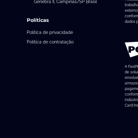
Genebra II, Campinas/SP Brasil
trabalh
extern
confor
Políticas
dados p
Política de privacidade
Política de contratação
A FastP
de solu
envo
armaz
pagame
confor
indústr
Card In