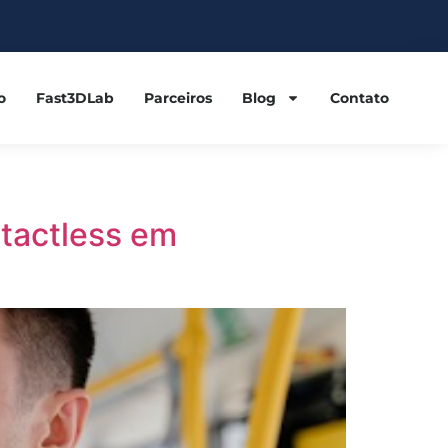
o
Fast3DLab
Parceiros
Blog
Contato
tactless em